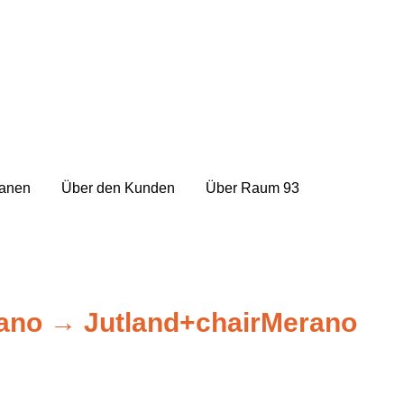
lanen
Über den Kunden
Über Raum 93
ano
→
Jutland+chairMerano