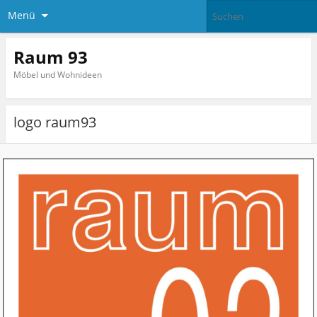
Menü
Raum 93
Möbel und Wohnideen
logo raum93