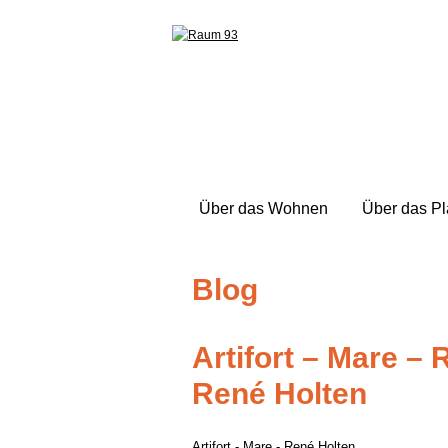
Über das Wohnen
Über das P
Blog
Artifort – Mare –
René Holten
Artifort - Mare - René Holten