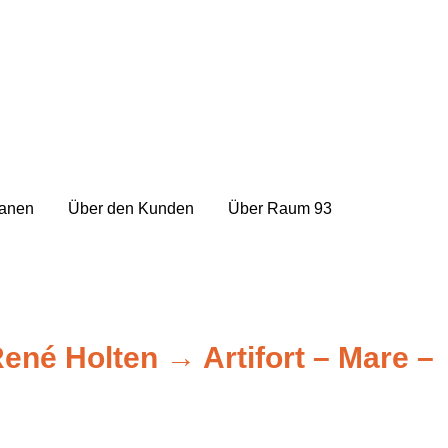
lanen
Über den Kunden
Über Raum 93
 René Holten
→
Artifort – Mare –