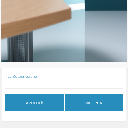
«
Zurück zur Galerie
« zurück
weiter »