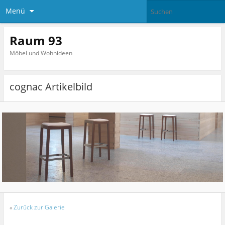
Menü
Raum 93
Möbel und Wohnideen
cognac Artikelbild
«
Zurück zur Galerie