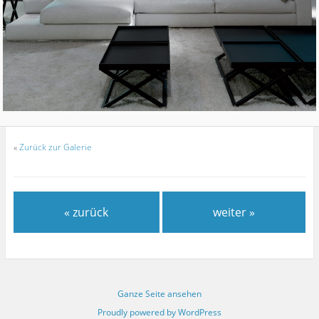
«
Zurück zur Galerie
« zurück
weiter »
Ganze Seite ansehen
Proudly powered by WordPress