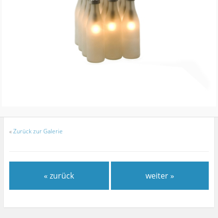
«
Zurück zur Galerie
« zurück
weiter »