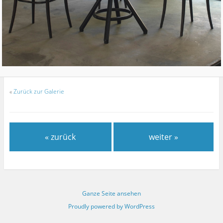
«
Zurück zur Galerie
« zurück
weiter »
Ganze Seite ansehen
Proudly powered by WordPress